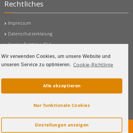
Rechtliches
Impressum
Datenschutzerklärung
Cookie-Richtlinie (EU)
Wir verwenden Cookies, um unsere Website und
Cookie-Richtlinie
unseren Service zu optimieren.
Die Erstellung dieser Webseite wurde unterstützt aus
Alle akzeptieren
Förderungen der Deutschen Stiftung für Ehrenamt und
Engagement- Soforthilfe Digital
Nur funktionale Cookies
Einstellungen anzeigen
© Copyright 2021 Tafel Muldental e.V.