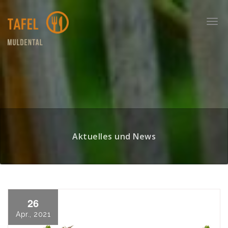
Skip
to
Togg
content
navi
Aktuelles und News
26
Apr., 2021