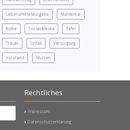
Lebensmittelausgabe
Muldental
Rolke
Social-Media
Tafel
Trauer
Unfall
Versorgung
Vorstand
Wurzen
Rechtliches
Impressum
Datenschutzerklärung