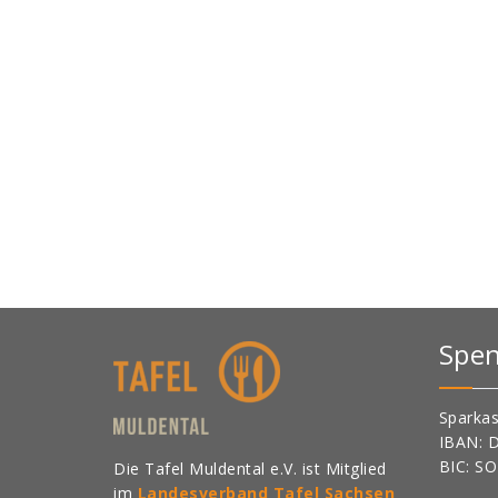
Spe
Sparkas
IBAN: 
BIC: S
Die Tafel Muldental e.V. ist Mitglied
im
Landesverband Tafel Sachsen